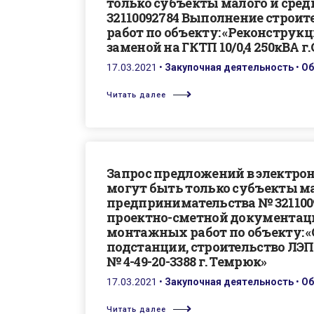
только субъекты малого и сре
32110092784 Выполнение стро
работ по объекту: «Реконструк
заменой на ГКТП 10/0,4 250кВА г
17.03.2021
•
Закупочная деятельность
•
Об
Читать далее
Запрос предложений в электро
могут быть только субъекты ма
предпринимательства № 321100
проектно-сметной документации
монтажных работ по объекту: 
подстанции, строительство ЛЭП-
№ 4-49-20-3388 г. Темрюк»
17.03.2021
•
Закупочная деятельность
•
Об
Читать далее