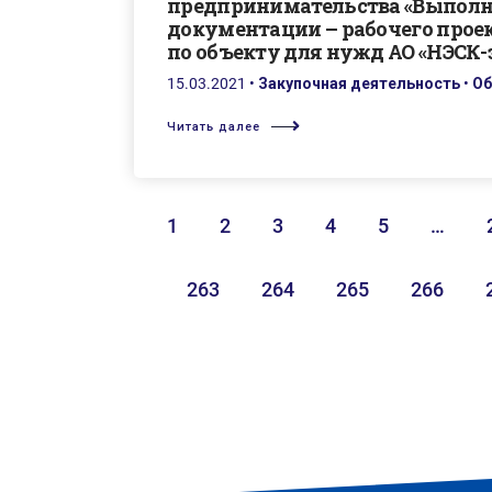
предпринимательства «Выполн
документации – рабочего прое
по объекту для нужд АО «НЭСК-э
15.03.2021
•
Закупочная деятельность
•
Об
Читать далее
1
2
3
4
5
…
263
264
265
266