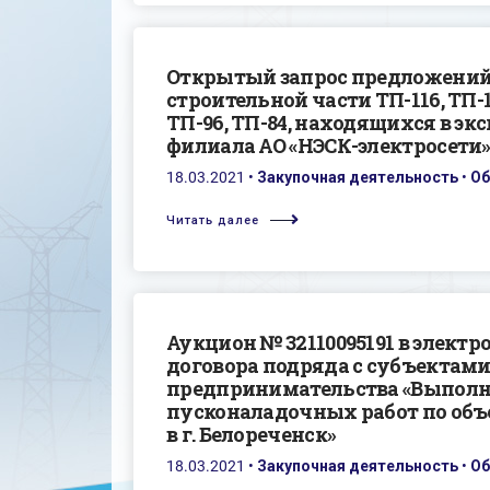
Открытый запрос предложений 
строительной части ТП-116, ТП-173
ТП-96, ТП-84, находящихся в э
филиала АО «НЭСК-электросети»
18.03.2021
•
Закупочная деятельность
•
Об
Читать далее
Аукцион № 32110095191 в элект
договора подряда с субъектами
предпринимательства «Выполн
пусконаладочных работ по объ
в г. Белореченск»
18.03.2021
•
Закупочная деятельность
•
Об