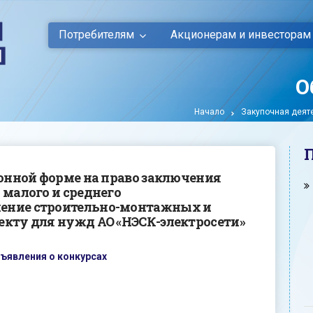
Потребителям
Акционерам и инвесторам
О
Начало
Закупочная деят
ронной форме на право заключения
 малого и среднего
ение строительно-монтажных и
екту для нужд АО «НЭСК-электросети»
ъявления о конкурсах