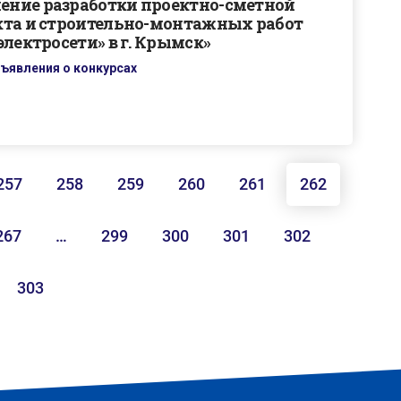
ение разработки проектно-сметной
кта и строительно-монтажных работ
лектросети» в г. Крымск»
ъявления о конкурсах
257
258
259
260
261
262
267
…
299
300
301
302
303