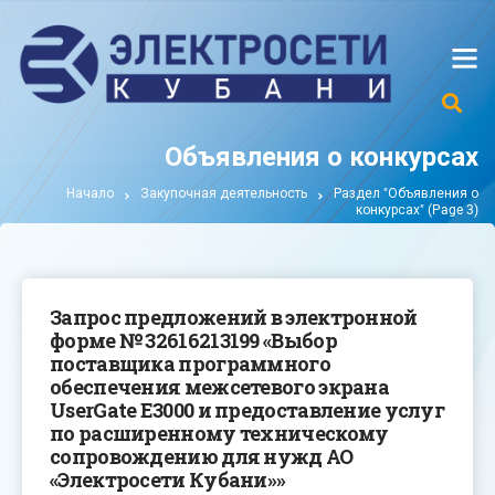
Объявления о конкурсах
Начало
Закупочная деятельность
Раздел "Объявления о
конкурсах"
(Page 3)
Запрос предложений в электронной
форме № 32616213199 «Выбор
поставщика программного
обеспечения межсетевого экрана
UserGate E3000 и предоставление услуг
по расширенному техническому
сопровождению для нужд АО
«Электросети Кубани»»