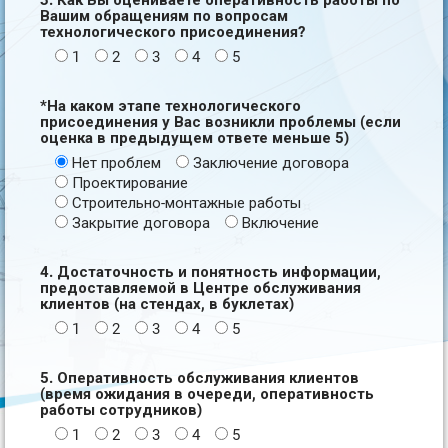
3. Как Вы оцениваете оперативность работы по
Вашим обращениям по вопросам
технологического присоединения?
1
2
3
4
5
*На каком этапе технологического
присоединения у Вас возникли проблемы (если
оценка в предыдущем ответе меньше 5)
Нет проблем
Заключение договора
Проектирование
Строительно-монтажные работы
Закрытие договора
Включение
4. Достаточность и понятность информации,
предоставляемой в Центре обслуживания
клиентов (на стендах, в буклетах)
1
2
3
4
5
5. Оперативность обслуживания клиентов
(время ожидания в очереди, оперативность
работы сотрудников)
1
2
3
4
5