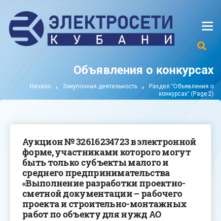
Объявления о конкурсах
Начало
Закупочная деятельность
Раздел "Объявления о
конкурсах"
(Page 2)
Аукцион № 32616234723 в электронной
форме, участниками которого могут
быть только субъекты малого и
среднего предпринимательства
«Выполнение разработки проектно-
сметной документации – рабочего
проекта и строительно-монтажных
работ по объекту для нужд АО