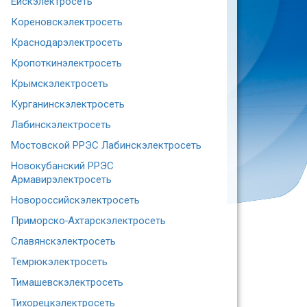
Ейскэлектросеть
Кореновскэлектросеть
Краснодарэлектросеть
Кропоткинэлектросеть
Крымскэлектросеть
Курганинскэлектросеть
Лабинскэлектросеть
Мостовской РРЭС Лабинскэлектросеть
Новокубанский РРЭС
Армавирэлектросеть
Новороссийскэлектросеть
Приморско-Ахтарскэлектросеть
Славянскэлектросеть
Темрюкэлектросеть
Тимашевскэлектросеть
Тихорецкэлектросеть