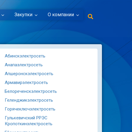
Закупки
О компании
Абинскэлектросеть
Анапаэлектросеть
Апшеронскэлектросеть
Армавирэлектросеть
Белореченскэлектросеть
Геленджикэлектросеть
Горячеключэлектросеть
Гулькевичский РРЭС
Кропоткинэлектросеть