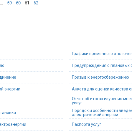
…
59
60
61
62
Графики временного отключе
ию
Предупреждения о плановых 
единение
Призыв к энергосбережению
ой энергии
Анкета для оценки качества 
Отчет об итогах изучения мне
услуг
Порядок и особенности введе
становки
электрической энергии
ектроэнергии
Паспорта услуг