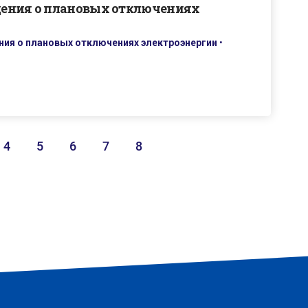
дения о плановых отключениях
ия о плановых отключениях электроэнергии
•
4
5
6
7
8