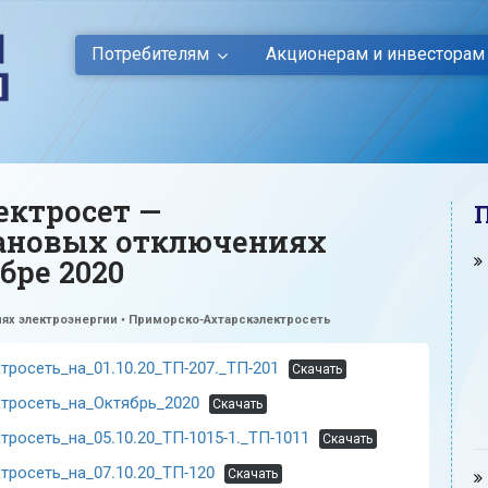
Потребителям
Акционерам и инвесторам
ектросет —
ановых отключениях
бре 2020
ях электроэнергии
•
Приморско-Ахтарскэлектросеть
росеть_на_01.10.20_ТП-207._ТП-201
Скачать
тросеть_на_Октябрь_2020
Скачать
осеть_на_05.10.20_ТП-1015-1._ТП-1011
Скачать
росеть_на_07.10.20_ТП-120
Скачать