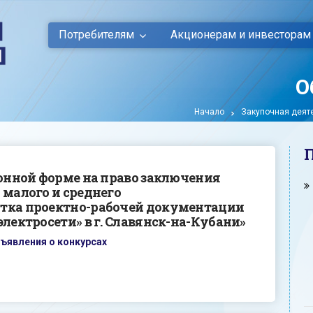
Потребителям
Акционерам и инвесторам
О
Начало
Закупочная деят
ронной форме на право заключения
 малого и среднего
отка проектно-рабочей документации
лектросети» в г. Славянск-на-Кубани»
ъявления о конкурсах