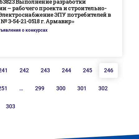
63823 Выполнение разработки
 – рабочего проекта и строительно-
Электроснабжение ЭПУ потребителей в
№ 3-54-21-0518 г. Армавир»
ъявления о конкурсах
241
242
243
244
245
246
251
…
299
300
301
302
303