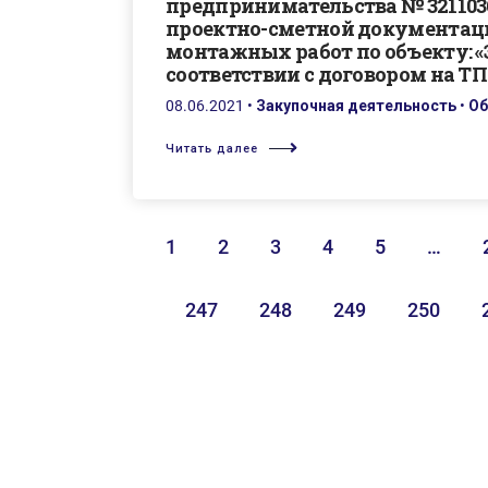
предпринимательства № 321103
проектно-сметной документации
монтажных работ по объекту: «
соответствии с договором на ТП 
08.06.2021
•
Закупочная деятельность
•
Об
Читать далее
1
2
3
4
5
…
247
248
249
250