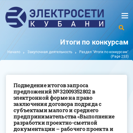
Итоги по конкурсам
Начало
Закупочная деятельность
Раздел "Итоги по конкурсам"
(Page 253)
Подведение итогов запроса
предложений № 32009352802 в
электронной форме на право
заключения договора подряда с
субъектами малого и среднего
предпринимательства «Выполнение
разработки проектно-сметной
документации – рабочего проекта и