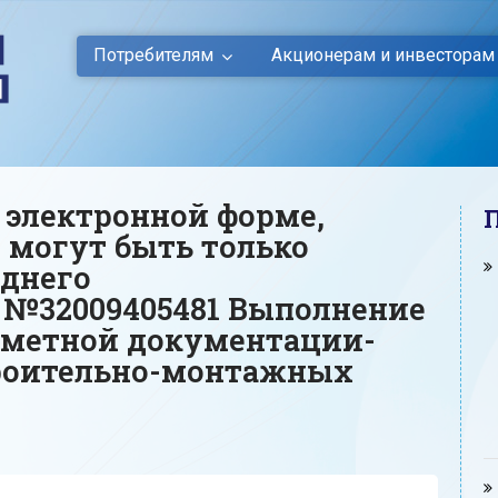
Потребителям
Акционерам и инвесторам
 электронной форме,
 могут быть только
еднего
 №32009405481 Выполнение
сметной документации-
троительно-монтажных