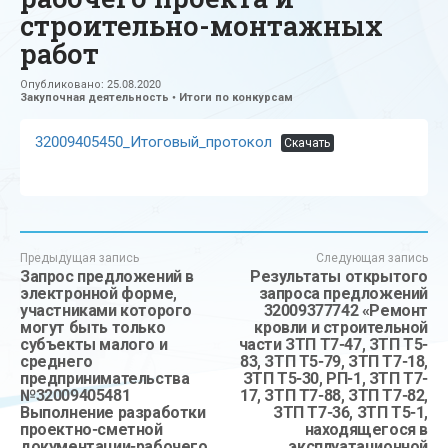
строительно-монтажных
работ
Опубликовано:
25.08.2020
Закупочная деятельность
•
Итоги по конкурсам
32009405450_Итоговый_протокол
Скачать
Предыдущая запись
Следующая запись
Запрос предложений в
Результаты открытого
электронной форме,
запроса предложений
участниками которого
32009377742 «Ремонт
могут быть только
кровли и строительной
субъекты малого и
части ЗТП Т7-47, ЗТП Т5-
среднего
83, ЗТП Т5-79, ЗТП Т7-18,
предпринимательства
ЗТП Т5-30, РП-1, ЗТП Т7-
№32009405481
17, ЗТП Т7-88, ЗТП Т7-82,
Выполнение разработки
ЗТП Т7-36, ЗТП Т5-1,
проектно-сметной
находящегося в
документации-рабочего
эксплуатационной