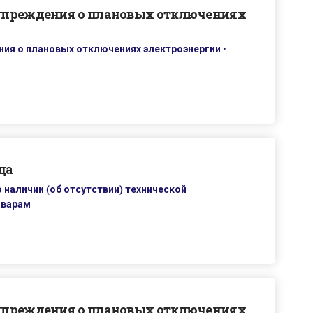
упреждения о плановых отключениях
ия о плановых отключениях электроэнергии
•
да
 наличии (об отсутствии) технической
оварам
упреждения о плановых отключениях