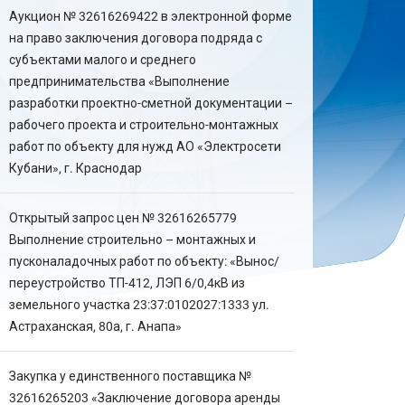
Аукцион № 32616269422 в электронной форме
на право заключения договора подряда с
субъектами малого и среднего
предпринимательства «Выполнение
разработки проектно-сметной документации –
рабочего проекта и строительно-монтажных
работ по объекту для нужд АО «Электросети
Кубани», г. Краснодар
Открытый запрос цен № 32616265779
Выполнение строительно – монтажных и
пусконаладочных работ по объекту: «Вынос/
переустройство ТП-412, ЛЭП 6/0,4кВ из
земельного участка 23:37:0102027:1333 ул.
Астраханская, 80а, г. Анапа»
Закупка у единственного поставщика №
32616265203 «Заключение договора аренды