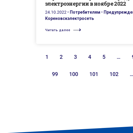
электроэнергии в ноябре 2022
24.10.2022
•
Потребителям
•
Предупрежден
Кореновскэлектросеть
Читать далее
1
2
3
4
5
…
99
100
101
102