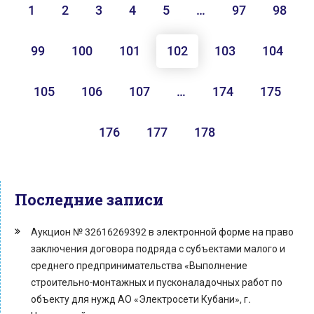
1
2
3
4
5
…
97
98
99
100
101
102
103
104
105
106
107
…
174
175
176
177
178
Последние записи
Аукцион № 32616269392 в электронной форме на право
заключения договора подряда с субъектами малого и
среднего предпринимательства «Выполнение
строительно-монтажных и пусконаладочных работ по
объекту для нужд АО «Электросети Кубани», г.