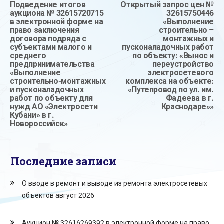
Подведение итогов
Открытый запрос цен №
аукциона № 32615720715
32615750446
в электронной форме на
«Выполнение
право заключения
строительно –
договора подряда с
монтажных и
субъектами малого и
пусконаладочных работ
среднего
по объекту: «Вынос и
предпринимательства
переустройство
«Выполнение
электросетевого
строительно-монтажных
комплекса на объекте:
и пусконаладочных
«Путепровод по ул. им.
работ по объекту для
Фадеева в г.
нужд АО «Электросети
Краснодаре»»
Кубани» в г.
Новороссийск»
Последние записи
О вводе в ремонт и выводе из ремонта электросетевых
объектов август 2026
Аукцион № 32616269392 в электронной форме на право