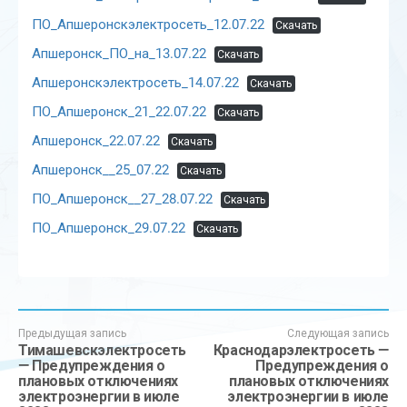
ПО_Апшеронскэлектросеть_12.07.22
Скачать
Апшеронск_ПО_на_13.07.22
Скачать
Апшеронскэлектросеть_14.07.22
Скачать
ПО_Апшеронск_21_22.07.22
Скачать
Апшеронск_22.07.22
Скачать
Апшеронск__25_07.22
Скачать
ПО_Апшеронск__27_28.07.22
Скачать
ПО_Апшеронск_29.07.22
Скачать
Предыдущая запись
Следующая запись
Тимашевскэлектросеть
Краснодарэлектросеть —
— Предупреждения о
Предупреждения о
плановых отключениях
плановых отключениях
электроэнергии в июле
электроэнергии в июле