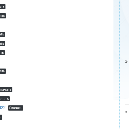
ать
ать
ать
ать
ть
ать
качать
ачать
022
Скачать
ь