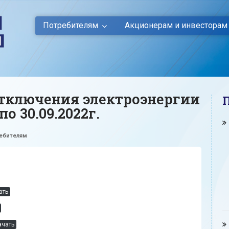
Потребителям
Акционерам и инвесторам
тключения электроэнергии
по 30.09.2022г.
ебителям
ать
ачать