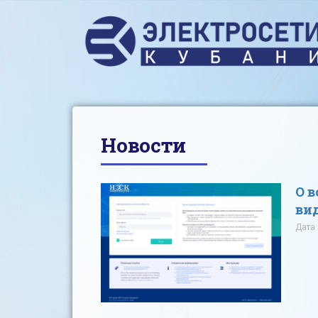
Новости
О 
ви
Дата