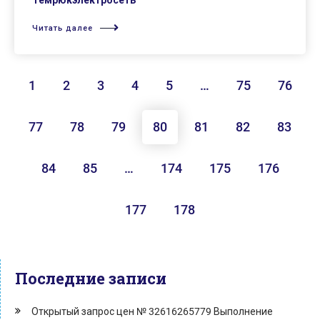
Темрюкэлектросеть
Читать далее
1
2
3
4
5
…
75
76
77
78
79
80
81
82
83
84
85
…
174
175
176
177
178
Последние записи
Открытый запрос цен № 32616265779 Выполнение