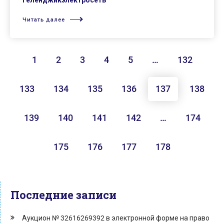
Геленджикэлектросеть
Читать далее
1
2
3
4
5
…
132
133
134
135
136
137
138
139
140
141
142
…
174
175
176
177
178
Последние записи
Аукцион № 32616269392 в электронной форме на право