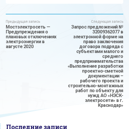
Предыдущая запись
Следующая запись
Мостэлектросеть —
Запрос предложений №
Предупреждения о
32009362077 в
плановых отключениях
электронной форме на
электроэнергии в
право заключения
августе 2020
договора подряда с
субъектами малого и
среднего
предпринимательства
«Выполнение разработки
проектно-сметной
документации –
рабочего проекта и
строительно-монтажных
работ по объекту для
нужд АО «НЭСК-
электросети» в г.
Краснодар»
Последние записи