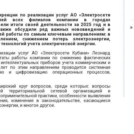
рекции по реализации услуг АО «Электросети
елей всех филиалов компании в городах
вели итоги своей деятельности за 2025 год и в
 также обсудили ряд важных нововведений и
ей работы по самым ключевым направлениям: в
лением, снижением потерь электроэнергии,
технологий учета электрической энергии.
лизации услуг АО «Электросети Кубани» Леонард
ьтаты работы компании по снижению фактических
е интеллектуальных приборов учета коммерческим и
лет по этим направлениям проводится системная
цию и цифровизацию операционных процессов,
ирокий круг вопросов, среди которых: вопросы
ей территориальной сетевой организацией и
оприменительной практики, особенности выявления
ения, изменения в законодательстве, касающиеся
энергии, и многое другое.