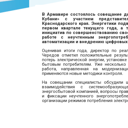
В Армавире состоялось совещание ди
Кубани» с участием представит
Краснодарского края. Энергетики под
первом квартале текущего года, а
инициатив по совершенствованию сво
работе с неучтенным энергопотреб
автоматизации и внедрению цифровых 
Оценивая итоги года, директор по реа
Чередов отметил положительные резул
потерь электрической энергии, установк
бытовым потребителям. Уже несколько 
работа, направленная на модерниза
применяются новые методики контроля.
На совещании специалисты обсудили ш
взаимодействия с системообразующ
энергосбытовой компанией, вопросы прав
и фиксации неучтенного энергопотребл
организации режимов потребления электро