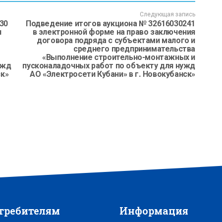
Следующая запись
30
Подведение итогов аукциона № 32616030241
я
в электронной форме на право заключения
договора подряда с субъектами малого и
среднего предпринимательства
«Выполнение строительно-монтажных и
ужд
пусконаладочных работ по объекту для нужд
ск»
АО «Электросети Кубани» в г. Новокубанск»
требителям
Информация