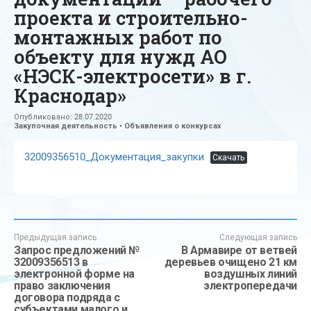
проекта и строительно-
монтажных работ по
объекту для нужд АО
«НЭСК-электросети» в г.
Краснодар»
Опубликовано:
28.07.2020
Закупочная деятельность
•
Объявления о конкурсах
32009356510_Документация_закупки
Скачать
Предыдущая запись
Следующая запись
Запрос предложений №
В Армавире от ветвей
32009356513 в
деревьев очищено 21 км
электронной форме на
воздушных линий
право заключения
электропередачи
договора подряда с
субъектами малого и