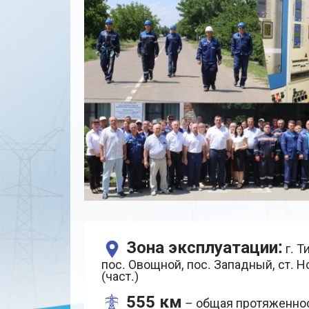
Зона эксплуатации:
г. Т
пос. Овощной, пос. Западный, ст. Н
(част.)
555 км
– общая протяженнос