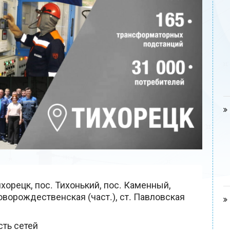
ихорецк, пос. Тихонький, пос. Каменный,
оворождественская (част.), ст. Павловская
ть сетей