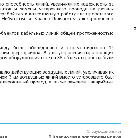
ю способность линий, увеличили их надежность за
ентов и замены устаревшего провода на разных
перебойную и качественную работу электросетевого
 Небугском и Красно-Полянском электросетевых
 объектов кабельных линий общей протяженностью
риоду было обследовано и отремонтировано 12
ории энергорайона. А для устранения нарастающих
роя оборудования еще на 38 объектах работы были
ацию действующих воздушных линий, увеличивая их
 чем 3 км воздушных линий вместо устаревшего был
олированный провод, а также заменены аварийные
Следующая запись
рме
В Краснодаре построили новую