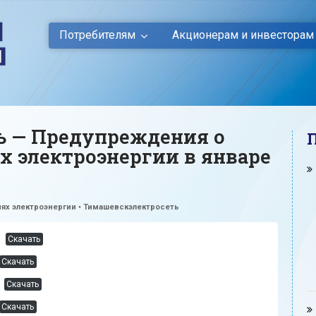
Потребителям
Акционерам и инвесторам
ь — Предупреждения о
 электроэнергии в январе
ях электроэнергии
•
Тимашевскэлектросеть
Скачать
Скачать
Скачать
Скачать