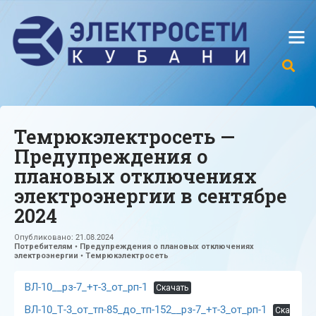
Темрюкэлектросеть —
Предупреждения о
плановых отключениях
электроэнергии в сентябре
2024
Опубликовано:
21.08.2024
Потребителям
•
Предупреждения о плановых отключениях
электроэнергии
•
Темрюкэлектросеть
ВЛ-10__рз-7_+т-3_от_рп-1
Скачать
ВЛ-10_Т-3_от_тп-85_до_тп-152__рз-7_+т-3_от_рп-1
Ска