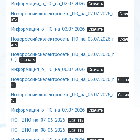
Информация_о_ПО_на_02.07.2026
Скачать
Новороссийскэлектросеть_ПО_на_02.07.2026_г.
Скач
ать
Информация_о_ПО_на_03.07.2026
Скачать
Новороссийскэлектросеть_ПО_на_03.07.2026_г.
Скач
ать
Новороссийскэлектросеть_ПО_на_03.07.2026_г.
(1)
Скачать
Информация_о_ПО_на_06.07.2026
Скачать
Новороссийскэлектросеть_ПО_на_06.07.2026_г
Скача
ть
Новороссийскэлектросеть_ПО_на_06.07.2026_г
Скача
ть
Информация_о_ПО_на_07.07.2026
Скачать
ПО__ВПО_на_07_06_2026
Скачать
ПО__ВПО_на_08_06_2026
Скачать