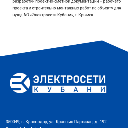
разработки проектно-сметной документации – рабочего
проекта и строительно-монтажных работ по объекту для
нужд АО «Электросети Кубани», г. Крымск
350049, г. Краснодар, ул. Красных Партизан, д. 192