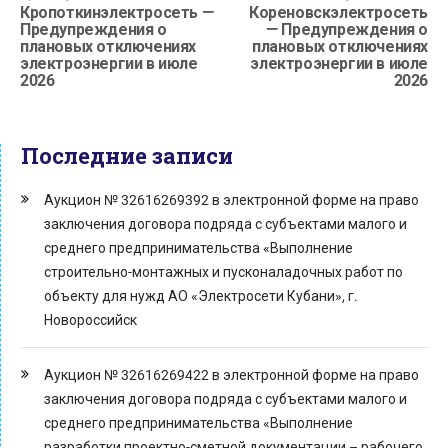
Кропоткинэлектросеть —
Кореновскэлектросеть
Предупреждения о
— Предупреждения о
плановых отключениях
плановых отключениях
электроэнергии в июле
электроэнергии в июле
2026
2026
Последние записи
Аукцион № 32616269392 в электронной форме на право
заключения договора подряда с субъектами малого и
среднего предпринимательства «Выполнение
строительно-монтажных и пусконаладочных работ по
объекту для нужд АО «Электросети Кубани», г.
Новороссийск
Аукцион № 32616269422 в электронной форме на право
заключения договора подряда с субъектами малого и
среднего предпринимательства «Выполнение
разработки проектно-сметной документации – рабочего