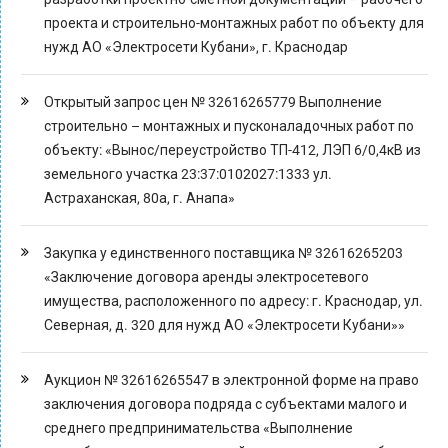
проекта и строительно-монтажных работ по объекту для
нужд АО «Электросети Кубани», г. Краснодар
Открытый запрос цен № 32616265779 Выполнение
строительно – монтажных и пусконаладочных работ по
объекту: «Вынос/переустройство ТП-412, ЛЭП 6/0,4кВ из
земельного участка 23:37:0102027:1333 ул.
Астраханская, 80а, г. Анапа»
Закупка у единственного поставщика № 32616265203
«Заключение договора аренды электросетевого
имущества, расположенного по адресу: г. Краснодар, ул.
Северная, д. 320 для нужд АО «Электросети Кубани»»
Аукцион № 32616265547 в электронной форме на право
заключения договора подряда с субъектами малого и
среднего предпринимательства «Выполнение