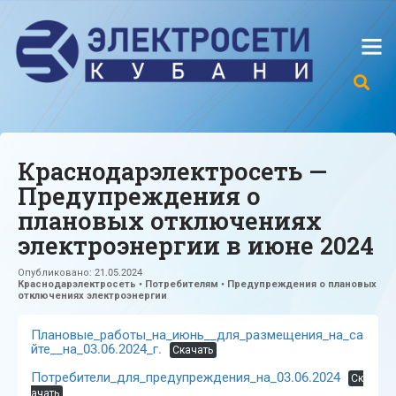
Краснодарэлектросеть —
Предупреждения о
плановых отключениях
электроэнергии в июне 2024
Опубликовано:
21.05.2024
Краснодарэлектросеть
•
Потребителям
•
Предупреждения о плановых
отключениях электроэнергии
Плановые_работы_на_июнь__для_размещения_на_са
йте__на_03.06.2024_г.
Скачать
Потребители_для_предупреждения_на_03.06.2024
Ск
ачать