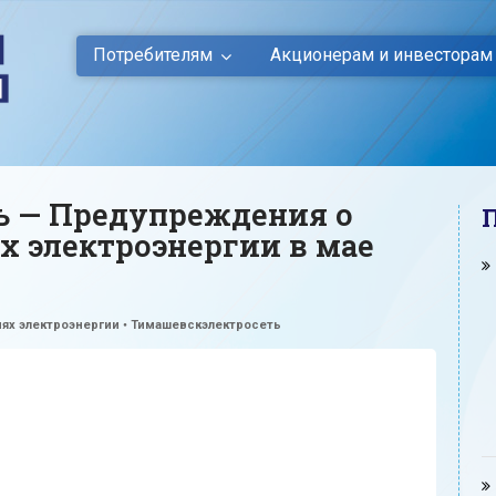
Потребителям
Акционерам и инвесторам
ь — Предупреждения о
 электроэнергии в мае
ях электроэнергии
•
Тимашевскэлектросеть