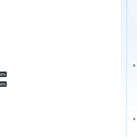
ать
ать