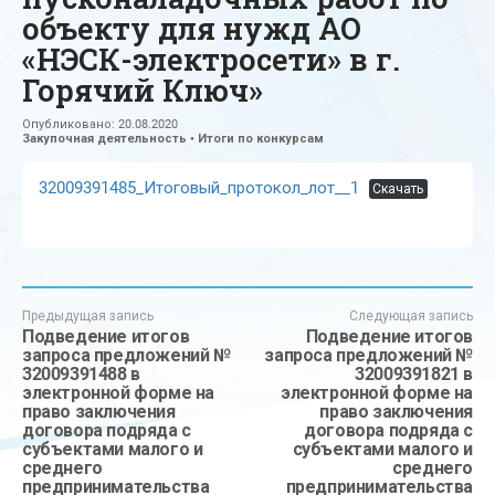
объекту для нужд АО
«НЭСК-электросети» в г.
Горячий Ключ»
Опубликовано:
20.08.2020
Закупочная деятельность
•
Итоги по конкурсам
32009391485_Итоговый_протокол_лот__1
Скачать
Предыдущая запись
Следующая запись
Подведение итогов
Подведение итогов
запроса предложений №
запроса предложений №
32009391488 в
32009391821 в
электронной форме на
электронной форме на
право заключения
право заключения
договора подряда с
договора подряда с
субъектами малого и
субъектами малого и
среднего
среднего
предпринимательства
предпринимательства