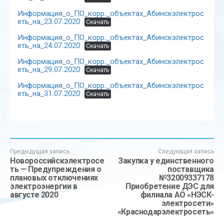
Информация_о_ПО_корр._объектах_Абинскэлектрос
еть_на_23.07.2020
Скачать
Информация_о_ПО_корр._объектах_Абинскэлектрос
еть_на_24.07.2020
Скачать
Информация_о_ПО_корр._объектах_Абинскэлектрос
еть_на_29.07.2020
Скачать
Информация_о_ПО_корр._объектах_Абинскэлектрос
еть_на_31.07.2020
Скачать
Предыдущая запись
Следующая запись
Новороссийскэлектросе
Закупка у единственного
ть — Предупреждения о
поставщика
плановых отключениях
№32009337178
электроэнергии в
Приобретение ДЭС для
августе 2020
филиала АО «НЭСК-
электросети»
«Краснодарэлектросеть»