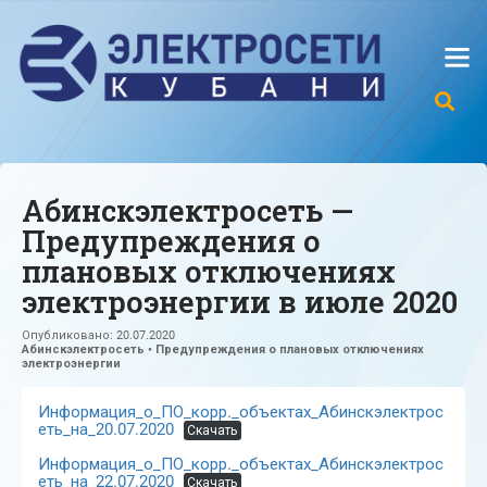
Абинскэлектросеть —
Предупреждения о
плановых отключениях
электроэнергии в июле 2020
Опубликовано:
20.07.2020
Абинскэлектросеть
•
Предупреждения о плановых отключениях
электроэнергии
Информация_о_ПО_корр._объектах_Абинскэлектрос
еть_на_20.07.2020
Скачать
Информация_о_ПО_корр._объектах_Абинскэлектрос
еть_на_22.07.2020
Скачать