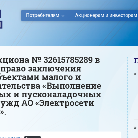
Потребителям
Акционерам и инвесторам
циона № 32615785289 в
 право заключения
бъектами малого и
ательства «Выполнение
ых и пусконаладочных
нужд АО «Электросети
».