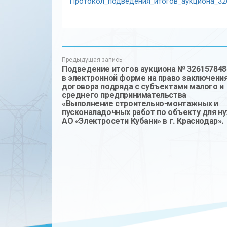
Протокол_подведения_итогов_аукциона_32
Предыдущая запись
Подведение итогов аукциона № 326157848
в электронной форме на право заключени
договора подряда с субъектами малого и
среднего предпринимательства
«Выполнение строительно-монтажных и
пусконаладочных работ по объекту для н
АО «Электросети Кубани» в г. Краснодар».