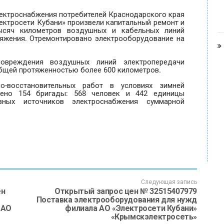
ектроснабжения потребителей Краснодарского края
ектросети Кубани» произвели капитальный ремонт и
ысяч километров воздушных и кабельных линий
ряжения. Отремонтировано электрооборудование на
овреждения воздушных линий электропередачи
общей протяженностью более 600 километров.
о-восстановительных работ в условиях зимней
лено 154 бригады: 568 человек и 442 единицы
вных источников электроснабжения суммарной
Следующая запись
ен
Открытый запрос цен № 32515407979
Поставка электрооборудования для нужд
 АО
филиала АО «Электросети Кубани»
«Крымскэлектросеть»