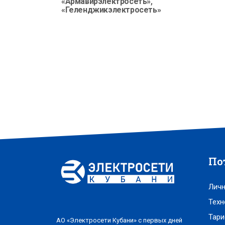
«Армавирэлектросеть»,
«Геленджикэлектросеть»
По
Личн
Техн
Тари
АО «Электросети Кубани» с первых дней