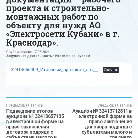
проекта и строительно-
монтажных работ по
объекту для нужд АО
«Электросети Кубани» в г.
Краснодар».
Опубликовано:
17.06.2024
Закупочная деятельность
•
Итоги по конкурсам
32413656409_Итоговый_протокол_лот__1
Скачать
Предыдущая запись
Следующая запись
Подведение итогов
Аукцион № 32413712811 в
аукциона № 32413657135
электронной форме на
в электронной форме на
право заключения
право заключения
договора подряда с
договора подряда с
субъектами малого и
субъектами малого и
среднего