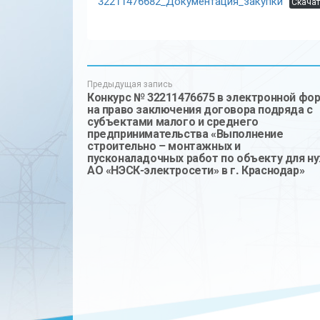
32211476682_Документация_закупки
Скачат
Предыдущая запись
Конкурс № 32211476675 в электронной фо
на право заключения договора подряда с
субъектами малого и среднего
предпринимательства «Выполнение
строительно – монтажных и
пусконаладочных работ по объекту для н
АО «НЭСК-электросети» в г. Краснодар»