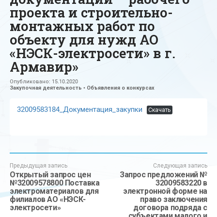
проекта и строительно-
монтажных работ по
объекту для нужд АО
«НЭСК-электросети» в г.
Армавир»
Опубликовано:
15.10.2020
Закупочная деятельность
•
Объявления о конкурсах
32009583184_Документация_закупки
Скачать
Предыдущая запись
Следующая запись
Открытый запрос цен
Запрос предложений №
№32009578800 Поставка
32009583220 в
электроматериалов для
электронной форме на
филиалов АО «НЭСК-
право заключения
электросети»
договора подряда с
субъектами малого и