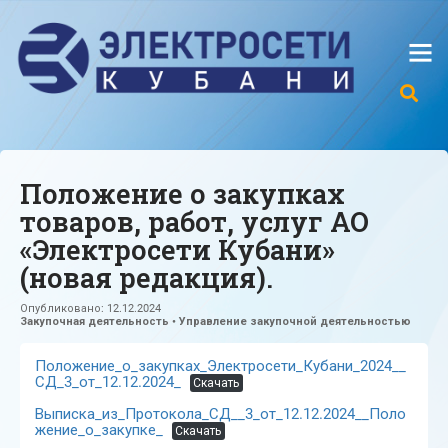
Положение о закупках
товаров, работ, услуг АО
«Электросети Кубани»
(новая редакция).
Опубликовано:
12.12.2024
Закупочная деятельность
•
Управление закупочной деятельностью
Положение_о_закупках_Электросети_Кубани_2024__
СД_3_от_12.12.2024_
Скачать
Выписка_из_Протокола_СД__3_от_12.12.2024__Поло
жение_о_закупке_
Скачать