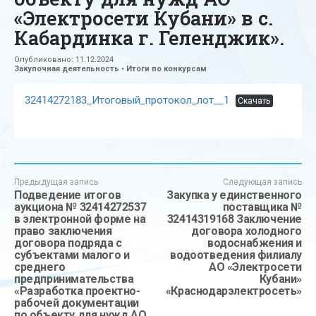
«Электросети Кубани» в с.
Кабардинка г. Геленджик».
Опубликовано:
11.12.2024
Закупочная деятельность
•
Итоги по конкурсам
32414272183_Итоговый_протокол_лот__1
Скачать
Предыдущая запись
Следующая запись
Подведение итогов
Закупка у единственного
аукциона № 32414272537
поставщика №
в электронной форме на
32414319168 Заключение
право заключения
договора холодного
договора подряда с
водоснабжения и
субъектами малого и
водоотведения филиалу
среднего
АО «Электросети
предпринимательства
Кубани»
«Разработка проектно-
«Краснодарэлектросеть»
рабочей документации
по объекту для нужд АО