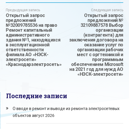
Предыдущая запись
Следующая запись
Открытый запрос
Открытый запрос
предложений
предложений №
№32009785536 на право
32109887578 Выбор
Ремонт капитальный
организации
административного
(контрагента) для
здания №1, находящихся
заключения договора на
в эксплуатационной
оказание услуг по
ответственности
организации рабочих
филиала АО «НЭСК-
мест с оргтехникой и
электросети»
программным
«Краснодарэлектросеть»
обеспечением Microsoft
на 2021 год для нужд АО
«НЭСК-электросети»
Последние записи
О вводе в ремонт и выводе из ремонта электросетевых
объектов август 2026