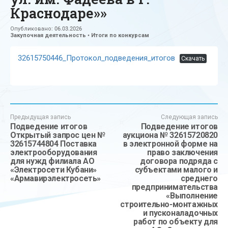
Краснодаре»»
Опубликовано:
06.03.2026
Закупочная деятельность
•
Итоги по конкурсам
32615750446_Протокол_подведения_итогов
Скачать
Предыдущая запись
Следующая запись
Подведение итогов
Подведение итогов
Открытый запрос цен №
аукциона № 32615720820
32615744804 Поставка
в электронной форме на
электрооборудования
право заключения
для нужд филиала АО
договора подряда с
«Электросети Кубани»
субъектами малого и
«Армавирэлектросеть»
среднего
предпринимательства
«Выполнение
строительно-монтажных
и пусконаладочных
работ по объекту для