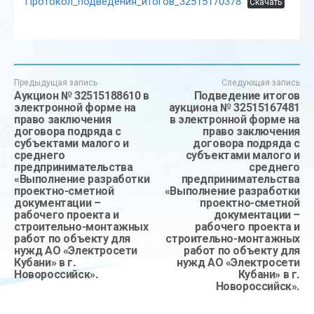
Протокол_подведения_итогов_32515170378
Скачать
Предыдущая запись
Следующая запись
Аукцион № 32515188610 в
Подведение итогов
электронной форме на
аукциона № 32515167481
право заключения
в электронной форме на
договора подряда с
право заключения
субъектами малого и
договора подряда с
среднего
субъектами малого и
предпринимательства
среднего
«Выполнение разработки
предпринимательства
проектно-сметной
«Выполнение разработки
документации –
проектно-сметной
рабочего проекта и
документации –
строительно-монтажных
рабочего проекта и
работ по объекту для
строительно-монтажных
нужд АО «Электросети
работ по объекту для
Кубани» в г.
нужд АО «Электросети
Новороссийск».
Кубани» в г.
Новороссийск».