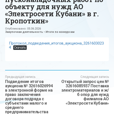
объекту для нужд АО
«Электросети Кубани» в г.
Кропоткин»
Опубликовано:
05.06.2026
Закупочная деятельность
•
Итоги по конкурсам
Протокол_подведения_итогов_аукциона_3261603023
4
Скачать
Предыдущая запись
Следующая запись
Подведение итогов
Открытый запрос цен №
аукциона № 32616026994
32616085937 Поставка
в электронной форме на
электроматериалов и ж/
право заключения
б опор для нужд
договора подряда с
филиалов АО
субъектами малого и
«Электросети Кубани»
среднего
предпринимательства