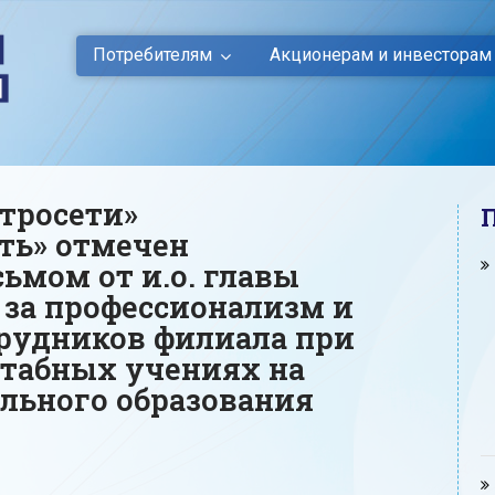
Потребителям
Акционерам и инвесторам
тросети»
ть» отмечен
ьмом от и.о. главы
 за профессионализм и
рудников филиала при
табных учениях на
льного образования