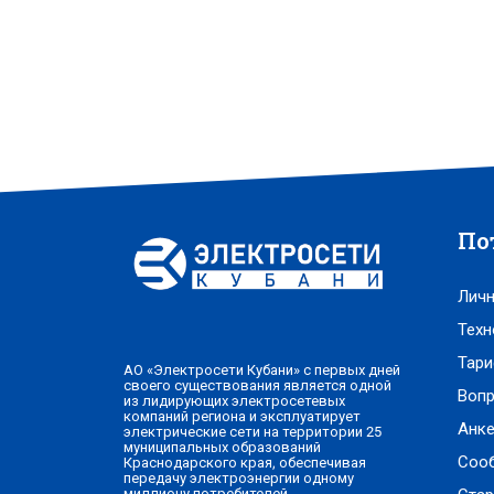
По
Личн
Техн
Тари
АО «Электросети Кубани» с первых дней
своего существования является одной
Вопр
из лидирующих электросетевых
компаний региона и эксплуатирует
Анке
электрические сети на территории 25
муниципальных образований
Соо
Краснодарского края, обеспечивая
передачу электроэнергии одному
миллиону потребителей.