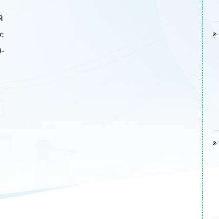
й
:
0-