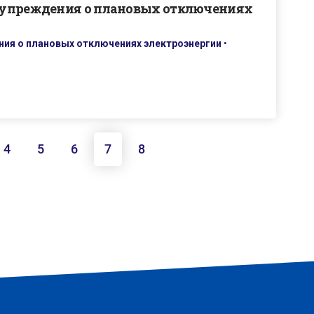
дупреждения о плановых отключениях
ия о плановых отключениях электроэнергии
•
4
5
6
7
8