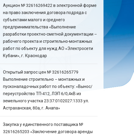
Аукцион № 32616269422 в электронной форме
на право заключения договора подряда с
субъектами малого и среднего
предпринимательства «Выполнение
разработки проектно-сметной документации –
рабочего проекта и строительно-монтажных
работ по объекту для нужд АО «Электросети
Кубани», г. Краснодар
Открытый запрос цен № 32616265779
Выполнение строительно – монтажных и
пусконаладочных работ по объекту: «Вынос/
переустройство ТП-412, ЛЭП 6/0,4кВ из
земельного участка 23:37:0102027:1333 ул.
Астраханская, 80а, г. Анапа»
Закупка у единственного поставщика №
32616265203 «Заключение договора аренды