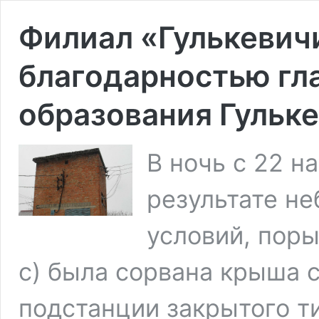
Филиал «Гулькевич
благодарностью гл
образования Гульк
В ночь с 22 н
результате н
условий, поры
с) была сорвана крыша 
подстанции закрытого т